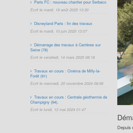
Paris FC : nouveau chantier pour Serbaco
Ecrit le mardi, 19 août 2025 13:30
Disneyland Paris : fin des travaux
Ecrit le mardi, 10 juin 2025 13:07
Démarrage des travaux à Carrières sur
Seine (78)
Ecrit le vendredi, 14 mars 2025 08:18
Travaux en cours : Cinéma de Milly-la-
Forêt (91)
Ecrit le mercredi, 20 novembre 2024 08:56
Travaux en cours : Centrale géothermie de
Champigny (94).
Ecrit le lundi, 13 mai 2024 01:47
Déma
Depuis 