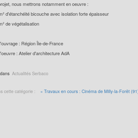
projet, nous mettrons notamment en oeuvre :
² d'étanchéité bicouche avec isolation forte épaisseur
² de végétalisation
'ouvrage : Région Île-de-France
'oeuvre : Atelier d'architecture AdA
 dans
Actualités Serbaco
s cette catégorie :
« Travaux en cours : Cinéma de Milly-la-Forêt (91