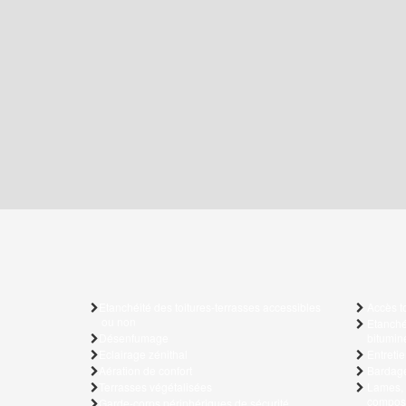
Etanchéité des toitures-terrasses accessibles
Accès to
ou non
Etanchéi
Désenfumage
bitumin
Eclairage zénithal
Entretie
Aération de confort
Bardage
Terrasses végétalisées
Lames, 
compos
Garde-corps périphériques de sécurité